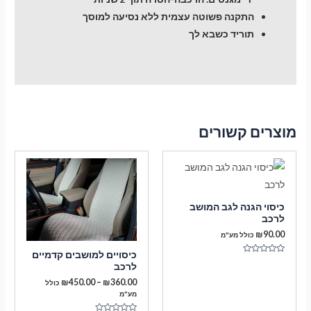
התקנה פשוטה עצמית ללא נסיעה למוסך
תוריד כשבא לך
מוצרים קשורים
כיסוי הגנה לגב המושב
לרכב
₪
90.00
כולל מע"מ
כיסויים למושבים קדמיים
דורג
לרכב
0
מתוך
טווח
₪
450.00
–
₪
360.00
כולל
5
מחירים:
מע"מ