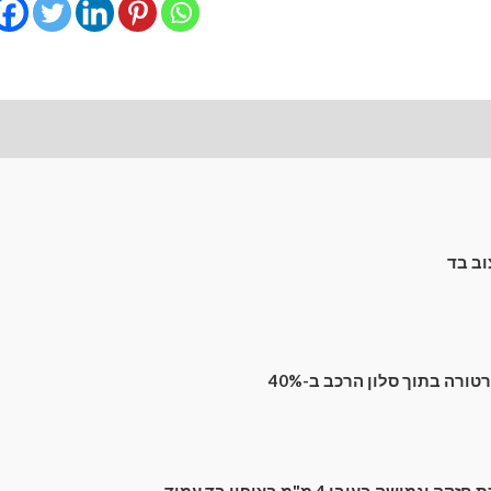
מגנטיים
גימור
סטנדרט
לרכב
לונות קדמיים
חוות דעת (0)
Mazda
3
(3)
(2013-
2019)
ב בד
Hatchback
5
dr
רה בתוך סלון הרכב ב-40%
מישה בעובי 4 מ"מ בציפוי בד עמיד