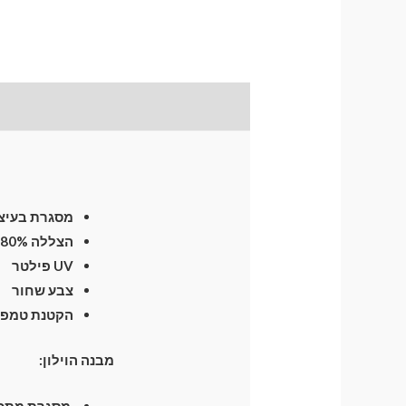
תיאור
התקנת וילונות
לח
מסגרת בעיצו
הצללה 80%
UV פילטר
צבע שחור
הקטנת טמפרטו
מבנה הוילון:
מסגרת מתכת חזקה וג