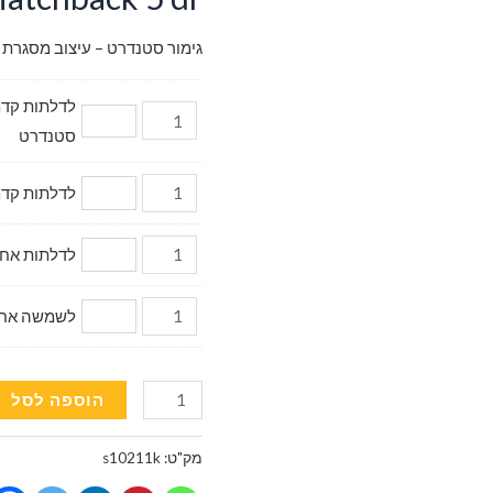
גימור סטנדרט – עיצוב מסגרת 
סטנדרט
לדלתות קדמיות דגם מ
לדלתות אחוריות (2 יח.) 
לשמשה אחורית (
כמות
הוספה לסל
של
וילונות
מק"ט:
s10211k
השחרה