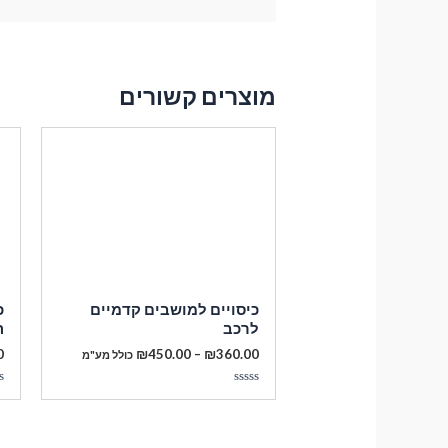
מוצרים קשורים
כיסויים למושבים קדמיים
כ
לרכב
ה
טווח
0
₪
450.00
–
₪
360.00
כולל מע"מ
מחירים:
דורג
ד
עד
0
0
מתוך
מ
5
5