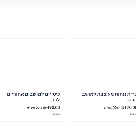
רית נוחות מעוצבת למושב
כיסויים למושבים אחוריים
רכב
לרכב
₪
490.00
₪
120.0
כולל מע"מ
כולל מע"מ
ורג
דורג
0
תוך
מתוך
5