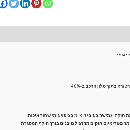
מגנטיים
גימור
פרימיום
לרכב
לונות קדמיים
חוות דעת (0)
Nissan
Micra
(K13)
י גומי
(2010-
2017)
Hatchback
5
רה בתוך סלון הרכב ב-40%
dr
ה בעובי 4 מ"מ בציפוי גומי שחור איכותי
מעבר לסל הקניות
ר נאודימיום חזקים מהרגיל מובנים בורך היקף המסגרת