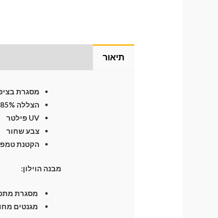
תיאור
התקנת וילונות
לח
מסגרת בציפו
הצללה 85%
UV פילטר
צבע שחור
הקטנת טמפרטו
מבנה הוילון:
מסגרת מתכת חזקה וגמיש
מגנטים מחומ