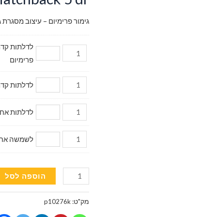
גימור פרימיום – עיצוב מסגרת ג
פרימיום
לדלתות קדמיות דגם מ
לדלתות אחוריות (2 יח.) 
לשמשה אחורית (
כמות
הוספה לסל
של
וילונות
מק"ט:
p10276k
השחרה