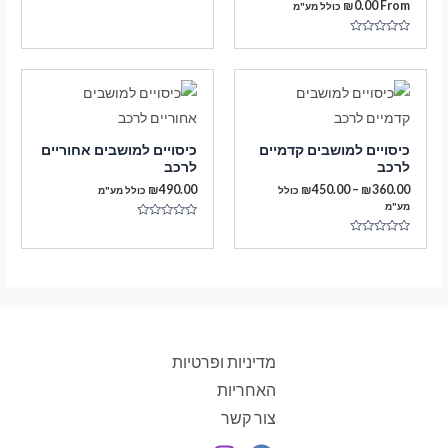
₪
0.00
From
כולל מע"מ
דורג
0
מתוך
5
כיסויים למושבים קדמיים
כיסויים למושבים אחוריים
לרכב
לרכב
טווח
₪
490.00
₪
450.00
–
₪
360.00
כולל
כולל מע"מ
מחירים:
מע"מ
דורג
עד
0
דורג
מתוך
0
5
מתוך
5
מדיניות ופרטיות
האחריות
צור קשר